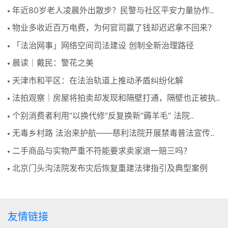
年近80岁老人凌晨外出散步？民警与社区平安力量协作..
物业多收近百万电费，为何官司赢了钱却迟迟拿不回来？
「法治网事」网络空间司法建设 创制全新治理路径
晨读｜戴民：警花之美
天津市和平区：在法治轨道上推动矛盾纠纷化解
法拍观察｜房屋将拍卖却发现和隔壁打通，隔壁也正被执..
个别消费者利用“以换代修”反复换新“薅羊毛” 法院..
无毒乡村路 法治来护航——慈利法院开展禁毒普法宣传..
二手商品与实物严重不符能要求卖家退一赔三吗？
北京门头沟法院发布灾后恢复重建法律指引及典型案例
友情链接