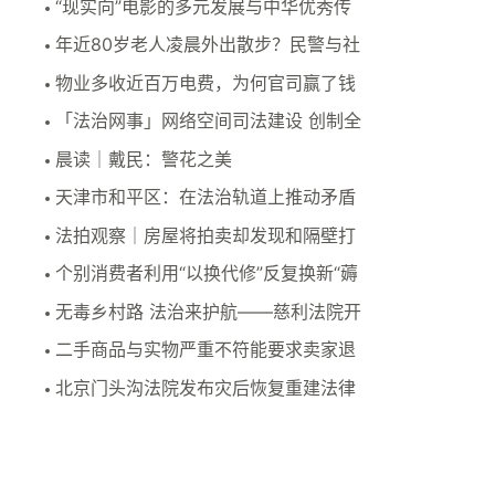
“现实向”电影的多元发展与中华优秀传
统文化的想象力..
年近80岁老人凌晨外出散步？民警与社
区平安力量协作..
物业多收近百万电费，为何官司赢了钱
却迟迟拿不回来？
「法治网事」网络空间司法建设 创制全
新治理路径
晨读｜戴民：警花之美
天津市和平区：在法治轨道上推动矛盾
纠纷化解
法拍观察｜房屋将拍卖却发现和隔壁打
通，隔壁也正被执..
个别消费者利用“以换代修”反复换新“薅
羊毛” 法院..
无毒乡村路 法治来护航——慈利法院开
展禁毒普法宣传..
二手商品与实物严重不符能要求卖家退
一赔三吗？
北京门头沟法院发布灾后恢复重建法律
指引及典型案例