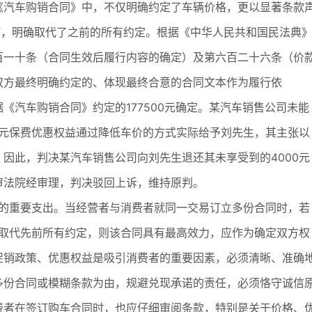
《汽车购销合同》中，不仅明确约定了车辆价格，更以显著条款
”，明确取代了之前的所有约定。根据《中华人民共和国民法典
百一十条（合同生效后履行内容的确定）及第六百二十六条（价
双方最终明确约定的、体现最终合意的合同文本作为履行依
汽车购销合同》约定的177500元确定。某汽车销售公司未能
0元保费优惠权益通过降低车价的方式实际给予刘先生，其主张以
因此，判决某汽车销售公司向刘先生退还其未享受到的4000元
审法院经审理，判决驳回上诉，维持原判。
重要支出。当经营者与消费者就同一交易订立多份合同时，若
同并取代先前所有约定，则该合同具有最高效力，应作为确定双方权
促销政策、优惠权益是吸引消费者的重要因素，必须清晰、准确
多份合同或模糊条款为由，规避兑现承诺的责任，必须恪守诚信
费者在签订购车合同时，也应仔细审阅条款，特别是关于价格、