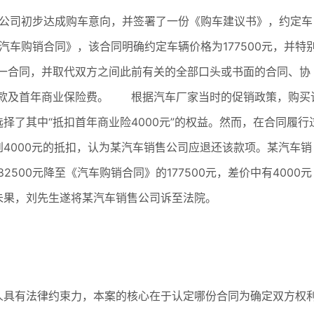
售公司初步达成购车意向，并签署了一份《购车建议书》，约定车
《汽车购销合同》，该合同明确约定车辆价格为177500元，并特
唯一合同，并取代双方之间此前有关的全部口头或书面的合同、协
车款及首年商业保险费。 根据汽车厂家当时的促销政策，购买
择了其中“抵扣首年商业险4000元”的权益。然而，在合同履行
4000元的抵扣，认为某汽车销售公司应退还该款项。某汽车销
500元降至《汽车购销合同》的177500元，差价中有4000元
未果，刘先生遂将某汽车销售公司诉至法院。
具有法律约束力，本案的核心在于认定哪份合同为确定双方权