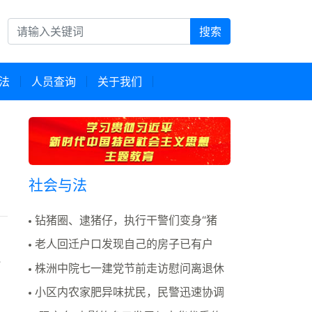
搜索
法
人员查询
关于我们
社会与法
钻猪圈、逮猪仔，执行干警们变身“猪
倌”是为哪般？
老人回迁户口发现自己的房子已有户
主，民警：该房门牌..
”
株洲中院七一建党节前走访慰问离退休
老领导
小区内农家肥异味扰民，民警迅速协调
“除味”