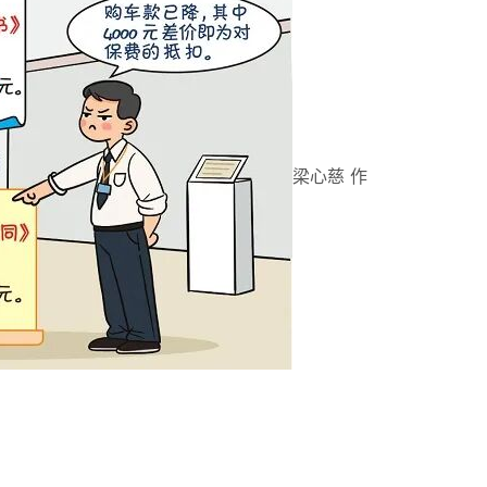
梁心慈 作