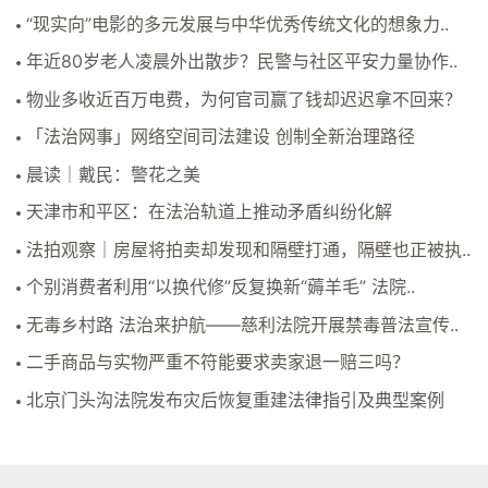
“现实向”电影的多元发展与中华优秀传统文化的想象力..
年近80岁老人凌晨外出散步？民警与社区平安力量协作..
物业多收近百万电费，为何官司赢了钱却迟迟拿不回来？
「法治网事」网络空间司法建设 创制全新治理路径
晨读｜戴民：警花之美
天津市和平区：在法治轨道上推动矛盾纠纷化解
法拍观察｜房屋将拍卖却发现和隔壁打通，隔壁也正被执..
个别消费者利用“以换代修”反复换新“薅羊毛” 法院..
无毒乡村路 法治来护航——慈利法院开展禁毒普法宣传..
二手商品与实物严重不符能要求卖家退一赔三吗？
北京门头沟法院发布灾后恢复重建法律指引及典型案例