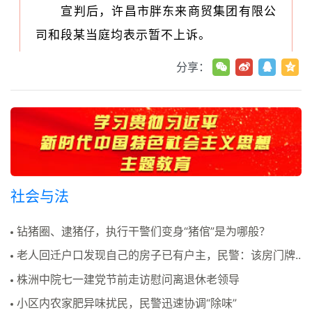
宣判后，许昌市胖东来商贸集团有限公
司和段某当庭均表示暂不上诉。
分享：
社会与法
钻猪圈、逮猪仔，执行干警们变身“猪倌”是为哪般？
老人回迁户口发现自己的房子已有户主，民警：该房门牌..
株洲中院七一建党节前走访慰问离退休老领导
小区内农家肥异味扰民，民警迅速协调“除味”