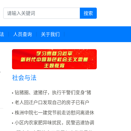
搜索
法
人员查询
关于我们
定
社会与法
钻猪圈、逮猪仔，执行干警们变身“猪
倌”是为哪般？
老人回迁户口发现自己的房子已有户
主，民警：该房门牌..
株洲中院七一建党节前走访慰问离退休
老领导
小区内农家肥异味扰民，民警迅速协调
“除味”