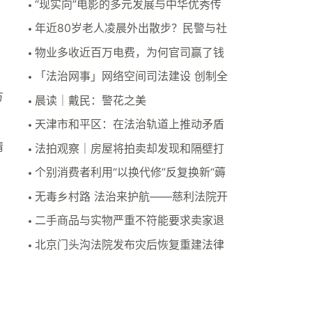
“现实向”电影的多元发展与中华优秀传
统文化的想象力..
年近80岁老人凌晨外出散步？民警与社
区平安力量协作..
物业多收近百万电费，为何官司赢了钱
却迟迟拿不回来？
「法治网事」网络空间司法建设 创制全
新治理路径
方
晨读｜戴民：警花之美
天津市和平区：在法治轨道上推动矛盾
纠纷化解
情
法拍观察｜房屋将拍卖却发现和隔壁打
通，隔壁也正被执..
个别消费者利用“以换代修”反复换新“薅
羊毛” 法院..
无毒乡村路 法治来护航——慈利法院开
展禁毒普法宣传..
二手商品与实物严重不符能要求卖家退
一赔三吗？
北京门头沟法院发布灾后恢复重建法律
指引及典型案例