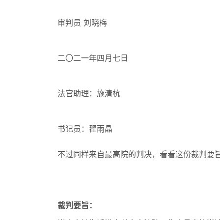
审判员 刘晓梅
二〇二一年四月七日
法官助理：施清杭
书记员：翟雨晶
不过同样来自最高院的判决，看看这份裁判要
裁判要旨：