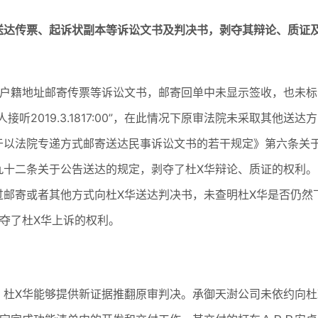
送达传票、起诉状副本等诉讼文书及判决书，剥夺其辩论、质证
的户籍地址邮寄传票等诉讼文书，邮寄回单中未显示签收，也未标
2019.3.1817:00”，在此情况下原审法院未采取其他送达方
于以法院专递方式邮寄送达民事诉讼文书的若干规定》第六条关
九十二条关于公告送达的规定，剥夺了杜X华辩论、质证的权利。
邮寄或者其他方式向杜X华送达判决书，未查明杜X华是否仍然
夺了杜X华上诉的权利。
杜X华能够提供新证据推翻原审判决。承御天澍公司未依约向杜