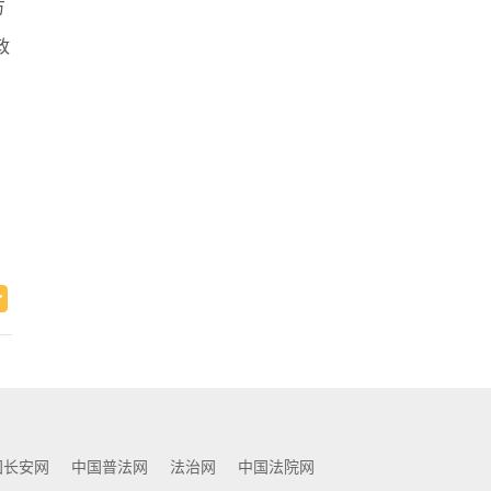
方
政
国长安网
中国普法网
法治网
中国法院网