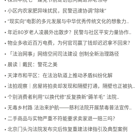
小区内农家肥异味扰民，民警迅速协调“除味”
“现实向”电影的多元发展与中华优秀传统文化的想象力..
年近80岁老人凌晨外出散步？民警与社区平安力量协作..
物业多收近百万电费，为何官司赢了钱却迟迟拿不回来？
「法治网事」网络空间司法建设 创制全新治理路径
晨读｜戴民：警花之美
天津市和平区：在法治轨道上推动矛盾纠纷化解
法拍观察｜房屋将拍卖却发现和隔壁打通，隔壁也正被执..
个别消费者利用“以换代修”反复换新“薅羊毛” 法院..
无毒乡村路 法治来护航——慈利法院开展禁毒普法宣传..
二手商品与实物严重不符能要求卖家退一赔三吗？
北京门头沟法院发布灾后恢复重建法律指引及典型案例