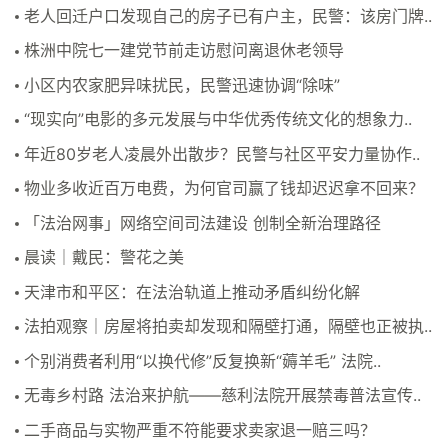
老人回迁户口发现自己的房子已有户主，民警：该房门牌..
株洲中院七一建党节前走访慰问离退休老领导
小区内农家肥异味扰民，民警迅速协调“除味”
“现实向”电影的多元发展与中华优秀传统文化的想象力..
年近80岁老人凌晨外出散步？民警与社区平安力量协作..
物业多收近百万电费，为何官司赢了钱却迟迟拿不回来？
「法治网事」网络空间司法建设 创制全新治理路径
晨读｜戴民：警花之美
天津市和平区：在法治轨道上推动矛盾纠纷化解
法拍观察｜房屋将拍卖却发现和隔壁打通，隔壁也正被执..
个别消费者利用“以换代修”反复换新“薅羊毛” 法院..
无毒乡村路 法治来护航——慈利法院开展禁毒普法宣传..
二手商品与实物严重不符能要求卖家退一赔三吗？