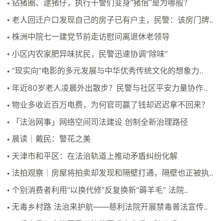
钻猪圈、逮猪仔，执行干警们变身“猪倌”是为哪般？
老人回迁户口发现自己的房子已有户主，民警：该房门牌..
株洲中院七一建党节前走访慰问离退休老领导
小区内农家肥异味扰民，民警迅速协调“除味”
“现实向”电影的多元发展与中华优秀传统文化的想象力..
年近80岁老人凌晨外出散步？民警与社区平安力量协作..
物业多收近百万电费，为何官司赢了钱却迟迟拿不回来？
「法治网事」网络空间司法建设 创制全新治理路径
晨读｜戴民：警花之美
天津市和平区：在法治轨道上推动矛盾纠纷化解
法拍观察｜房屋将拍卖却发现和隔壁打通，隔壁也正被执..
个别消费者利用“以换代修”反复换新“薅羊毛” 法院..
无毒乡村路 法治来护航——慈利法院开展禁毒普法宣传..