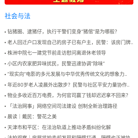
社会与法
钻猪圈、逮猪仔，执行干警们变身“猪倌”是为哪般？
老人回迁户口发现自己的房子已有户主，民警：该房门牌..
株洲中院七一建党节前走访慰问离退休老领导
小区内农家肥异味扰民，民警迅速协调“除味”
“现实向”电影的多元发展与中华优秀传统文化的想象力..
年近80岁老人凌晨外出散步？民警与社区平安力量协作..
物业多收近百万电费，为何官司赢了钱却迟迟拿不回来？
「法治网事」网络空间司法建设 创制全新治理路径
晨读｜戴民：警花之美
天津市和平区：在法治轨道上推动矛盾纠纷化解
法拍观察｜房屋将拍卖却发现和隔壁打通，隔壁也正被执..