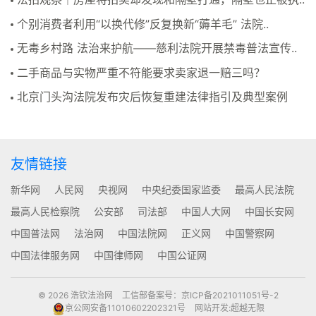
个别消费者利用“以换代修”反复换新“薅羊毛” 法院..
无毒乡村路 法治来护航——慈利法院开展禁毒普法宣传..
二手商品与实物严重不符能要求卖家退一赔三吗？
北京门头沟法院发布灾后恢复重建法律指引及典型案例
友情链接
新华网
人民网
央视网
中央纪委国家监委
最高人民法院
最高人民检察院
公安部
司法部
中国人大网
中国长安网
中国普法网
法治网
中国法院网
正义网
中国警察网
中国法律服务网
中国律师网
中国公证网
© 2026 浩钦法治网
工信部备案号：京ICP备2021011051号-2
京公网安备11010602202321号
网站开发
:
超越无限